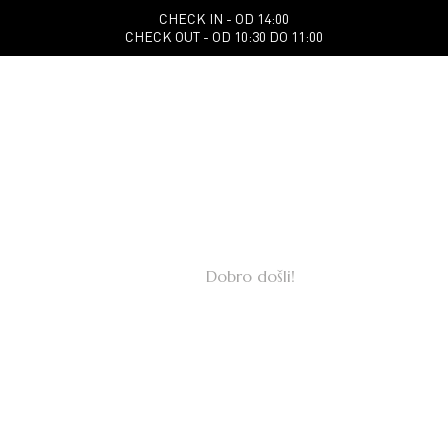
CHECK IN - OD 14:00
CHECK OUT - OD 10:30 DO 11:00
Dobro došli!
Hotel Gaia Sarajevo - prostran i udoban
smještaj blizu sarajevskog aerodroma
REZERVIŠITE SADA
PREGLED SOBA