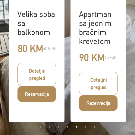
Apartman
Veliki
sa jednim
apartman
bračnim
100
krevetom
50
EUR
KM
90 KM
45 EUR
Detaljni
Detaljni
pregled
pregled
Rezervacija
Rezervacija