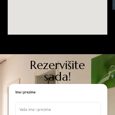
Rezervišite
sada!
Ime i prezime