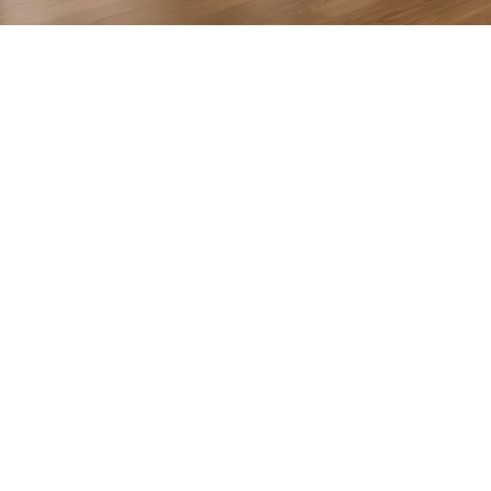
066
063
Bojnička 59,
705
163
info@hotelgaia.b
Sarajevo
571
482